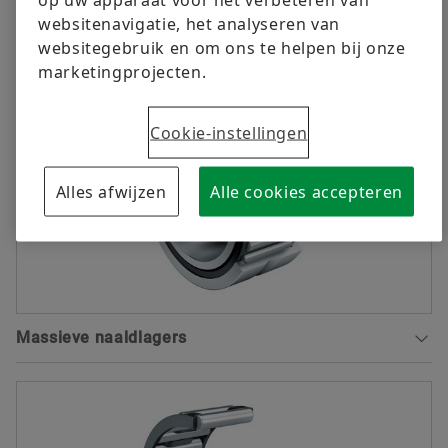
websitenavigatie, het analyseren van
Download
PRODUCTVARIANTEN
websitegebruik en om ons te helpen bij onze
marketingprojecten.
Cookie-instellingen
Alles afwijzen
Alle cookies accepteren
Massieve naaldlagers
Het draagvermogen van de X-life-naaldlagers werd
nog verder omhoog gedreven door de verbeterde
oppervlaktekwaliteit. Het dynamische draaggetal